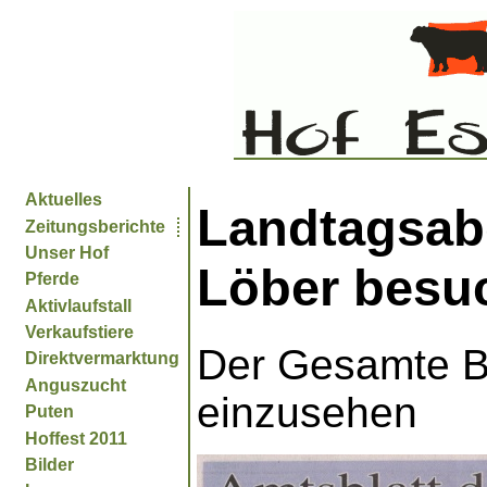
Aktuelles
Landtagsab
Zeitungsberichte
Unser Hof
Löber besu
Pferde
Aktivlaufstall
Verkaufstiere
Der Gesamte Be
Direktvermarktung
Anguszucht
einzusehen
Puten
Hoffest 2011
Bilder