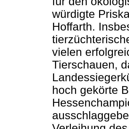
für den ökolog
würdigte Priska
Hoffarth. Insb
tierzüchterisch
vielen erfolgr
Tierschauen, d
Landessiegerk
hoch gekörte B
Hessenchampion
ausschlaggeben
Verleihung des