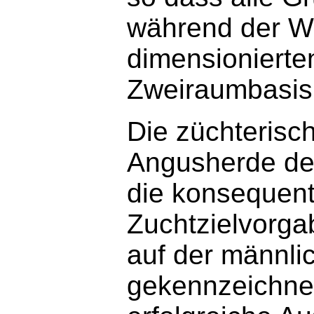
während der Wi
dimensionierten
Zweiraumbasis 
Die züchterisc
Angusherde der
die konsequen
Zuchtzielvorga
auf der männli
gekennzeichne